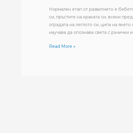
да
Нормален етап от развитието е бебето
правя?
си, пръстите на краката си, всеки пре
оградата на леглото си, ципа на якето
научава да опознава света с ръчички и
Read More »