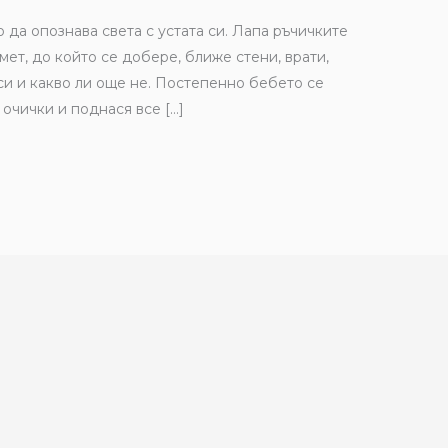
 да опознава света с устата си. Лапа ръчичките
дмет, до който се добере, ближе стени, врати,
 си и какво ли още не. Постепенно бебето се
 очички и поднася все […]