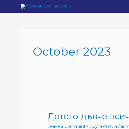
Skip
to
content
October 2023
Детето
дъвче
Детето дъвче всич
всичко,
какво
Leave a Comment
/
Други статии
/
adm