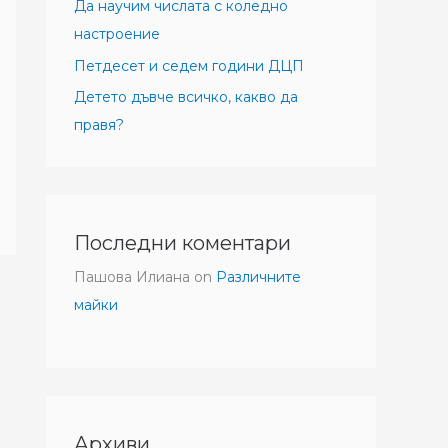
Да научим числата с коледно
настроение
Петдесет и седем години ДЦП
Детето дъвче всичко, какво да
правя?
Последни коментари
Пашова Илиана
on
Различните
майки
Архиви