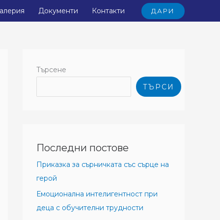
алерия
Документи
Контакти
ДАРИ
Търсене
ТЪРСИ
Последни постове
Приказка за сърничката със сърце на
герой
Емоционална интелигентност при
деца с обучителни трудности