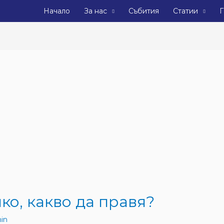
Начало
За нас
Събития
Статии
Г
ко, какво да правя?
in