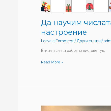
Да научим числат
настроение
Leave a Comment
/
Други статии
/
adm
Вижте всички работни листове тук:
Read More »
Петдесет