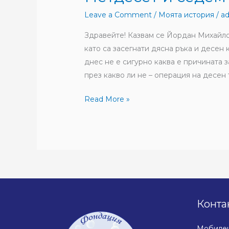
Leave a Comment
/
Моята история
/
a
Здравейте! Казвам се Йордан Михайлов
като са засегнати дясна ръка и десен
днес не е сигурно каква е причината 
през какво ли не – операция на десен 
Read More »
Конта
Мобилен: