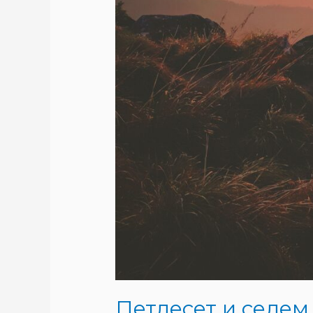
Петдесет и седе