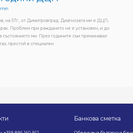
dmin
, на 57г., от Димитровград. Диагнозата ми е ДЦП,
 крак. Проблем при раждането не е установен, и до
за състоянието ми. През годините съм преминавал
таз, престой в специален
кти
Банкова сметка
 +359 896 160 912
Обединена българска бан