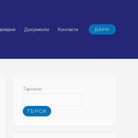
алерия
Документи
Контакти
ДАРИ
Търсене
ТЪРСИ