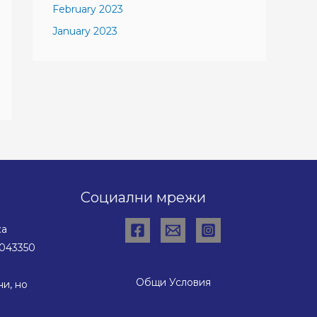
February 2023
January 2023
Социални мрежи
ка
043350
Общи Условия
и, но