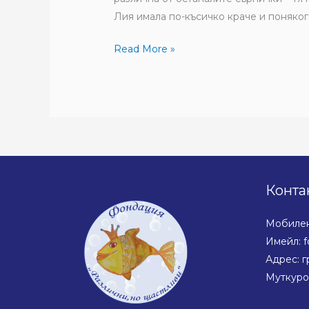
Лия имала по-късичко краче и понякога,
Read More »
Конта
Мобилен:
Имейл: f
Адрес: г
Муткуро