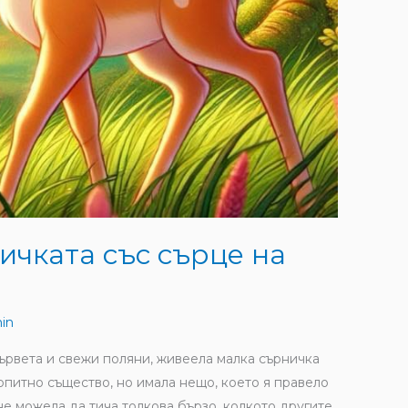
ичката със сърце на
in
дървета и свежи поляни, живеела малка сърничка
опитно същество, но имала нещо, което я правело
не можела да тича толкова бързо, колкото другите.