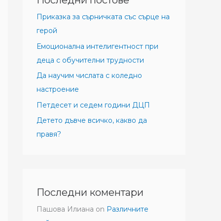
Последни постове
Приказка за сърничката със сърце на
герой
Емоционална интелигентност при
деца с обучителни трудности
Да научим числата с коледно
настроение
Петдесет и седем години ДЦП
Детето дъвче всичко, какво да
правя?
Последни коментари
Пашова Илиана
on
Различните