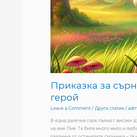
Приказка за сърн
герой
Leave a Comment
/
Други статии
/
adm
В една далечна гора, пълна с високи 
на име Лия. Тя била много мило и люб
различна от останалите сърнички – тя 