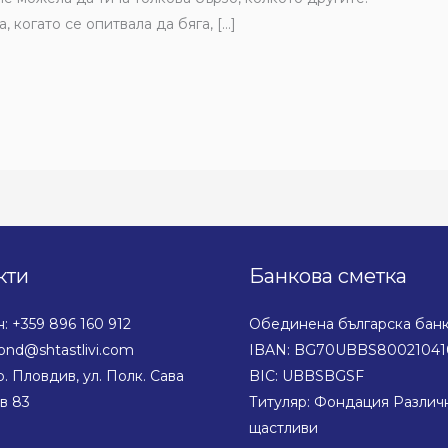
 когато се опитвала да бяга, […]
кти
Банкова сметка
 +359 896 160 912
Обединена българска бан
ond@shtastlivi.com
IBAN: BG70UBBS80021041
р. Пловдив, ул. Полк. Сава
BIC: UBBSBGSF
в 83
Титуляр: Фондация Различн
щастливи